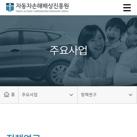
자
동
차
손
해
배
주요사업
상
진
흥
원
홈
주요사업
정책연구