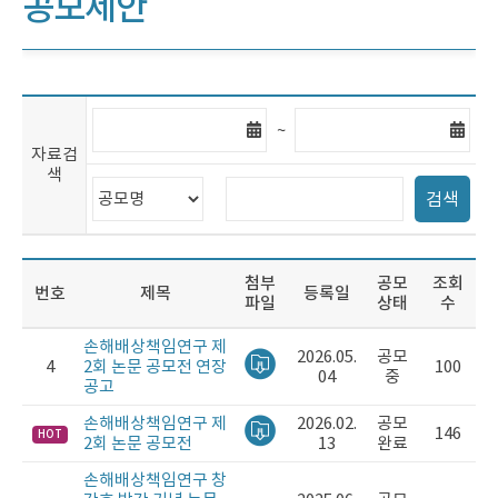
공모제안
자
자
~
료
료
자료검
검
검
색
색
색
검
검
시
마
검색
색
색
작
지
범
어
일
막
위
입
일
선
력
첨부
공모
조회
택
번
호
제
목
등록일
파일
상태
수
손해배상책임연구 제
2026.05.
공모
4
2회 논문 공모전 연장
100
04
중
공고
손해배상책임연구 제
2026.02.
공모
146
HOT
2회 논문 공모전
13
완료
손해배상책임연구 창