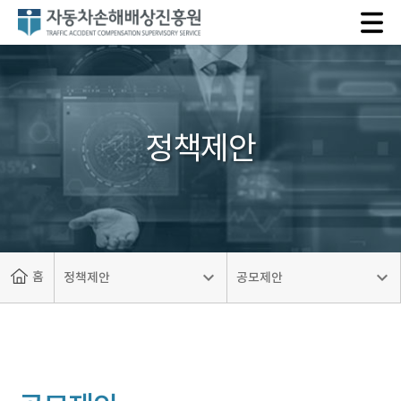
자
동
차
손
해
배
정책제안
상
진
흥
원
홈
정책제안
공모제안