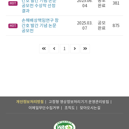
간호 발간 기념 논문
2025.06.
공모
381
HOT
공모전 수상작 선정
04
완료
결과
손해배상책임연구 창
2025.03.
공모
간호 발간 기념 논문
875
HOT
07
완료
공모전
공
모
제
1
안
게
시
판
개인정보처리방침
고정형 영상정보처리기기 운영관리방침
이메일무단수집거부
조직도
찾아오시는길